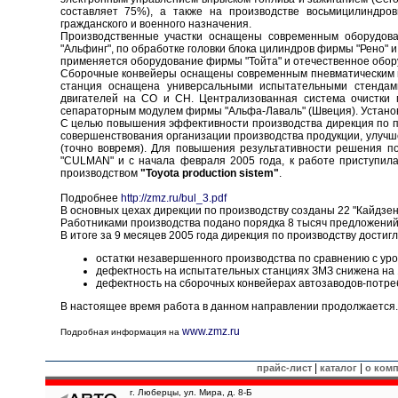
составляет 75%), а также на производстве восьмицилиндро
гражданского и военного назначения.
Производственные участки оснащены современным оборудова
"Альфинг", по обработке головки блока цилиндров фирмы "Рено" 
применяется оборудование фирмы "Тойта" и отечественное обор
Сборочные конвейеры оснащены современным пневматическим ин
станция оснащена универсальными испытательными стендами
двигателей на СО и СН. Централизованная система очистки
сепараторным модулем фирмы "Альфа-Лаваль" (Швеция). Установ
С целью повышения эффективности производства дирекция по пр
совершенствования организации производства продукции, улучше
(точно вовремя). Для повышения результативности решения п
"CULMAN" и с начала февраля 2005 года, к работе приступил
производством
"Toyota production sistem"
.
Подробнее
http://zmz.ru/bul_3.pdf
В основных цехах дирекции по производству созданы 22 "Кайдзен 
Работниками производства подано порядка 8 тысяч предложений
В итоге за 9 месяцев 2005 года дирекция по производству достиг
остатки незавершенного производства по сравнению с уро
дефектность на испытательных станциях ЗМЗ снижена на
дефектность на сборочных конвейерах автозаводов-потре
В настоящее время работа в данном направлении продолжается.
www.zmz.ru
Подробная информация на
|
|
прайс-лист
каталог
о ком
г. Люберцы, ул. Мира, д. 8-Б